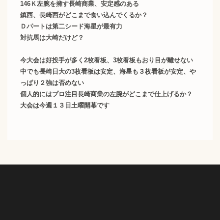
146Ｋ左腕を擁す長崎商業、安定感のある
鎮西、長崎西がどこまで食い込んでくるか？
Ｄパートは第二シード海星が最有力
対抗馬は大崎だけど？
今大会は好投手が多く2枚看板、3枚看板もおり目が離せない
中でも長崎日大の3枚看板は安定、海星も３枚看板が安定、や
っぱり２強は否めない
個人的にはプロ注目長崎商業の左腕がどこまで仕上げるか？
大会は今週１３日土曜開幕です