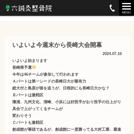
お知らせ
MENU
いよいよ今週末から長崎大会開幕
2024.07.10
いよいよ始まります
長崎県予選
今年は46チームが参加して行われます
Ａパートは第一シードの長崎日大が最有力
総大付と島原が後を追うが、日程的にも長崎日大かな？
Ｂパートは激戦区
瓊浦、九州文化、清峰、小浜には好投手がおり投手の仕上がり
具合で上がってくるチームが
変わりそう
Ｃパートも激戦区
創成館が筆頭であるが、創成館に一度勝ってる大村工業、最速