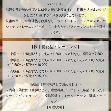
っています。
球速や飛距離の伸び方には個人差がありますが、将来を見据えたケガ
をしにくい身体づくりを大切にしています。
技術練習中心の野球塾とは異なり、ウエイトトレーニングやファンク
ショナルトレーニングを通して、土台からパフォーマンス向上を目指
します。
【投手特化型トレーニング】
・小学生：1H定員2人まで1人￥1,500（ペア割なし）5回分￥7,500
・中学生：1H定員2人まで1人￥2,500（ペアだと1人￥2,000）5回分
￥12,500ペア5回分￥10,000
・高校生：1H定員2人まで1人￥3,500（ペアだと1人￥3,000）5回分
￥17,500ペア5回分￥15,000
高校生は時間相談して決めましょう
＜内容＞柔軟性（開脚など）、運動神経アップトレ（年齢に合ったト
レーニングをチョイス）、投球解析（フォームチェック、球速アップ
など）
【月曜/火曜】