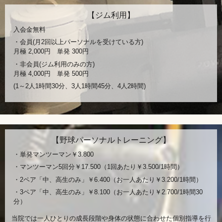
【ジム利用】
入会金無料
・会員(月2回以上パーソナルを受けている方)
月極 2,000円 単発 300円
・非会員(ジム利用のみの方)
月極 4,000円 単発 500円
(1～2人1時間30分、3人1時間45分、4人2時間)
【野球パーソナルトレーニング】
・単発マンツーマン￥3.800
・マンツーマン5回分￥17.500（1回あたり￥3.500/1時間）
・2ペア「中、高生のみ」￥6.400（お一人あたり￥3.200/1時間）
・3ペア「中、高生のみ」￥8.100（お一人あたり￥2.700/1時間30
分）
当院では一人ひとりの成長段階や身体の状態に合わせた個別指導を行